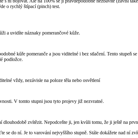
 s ní bojovat. Ale na 100% se jí pravděpodobně nezbavíte (závisí také 
e o rychlý štípací (pinch) test.
 kůži a uvidíte náznaky pomerančové kůže.
 podobné kůře pomeranče a jsou viditelné i bez stlačení. Tento stupeň 
dé podložce.
itelné vždy, nezávisle na poloze těla nebo osvětlení
vnosti. V tomto stupni jsou tyto projevy již nezvratné.
 dlouhodobě zvítězit. Nepodceňte ji, jen kvůli tomu, že ji ještě na prv
ťte se do ní. Je to varování nejvyššího stupně. Stále dokážete nad ní zv