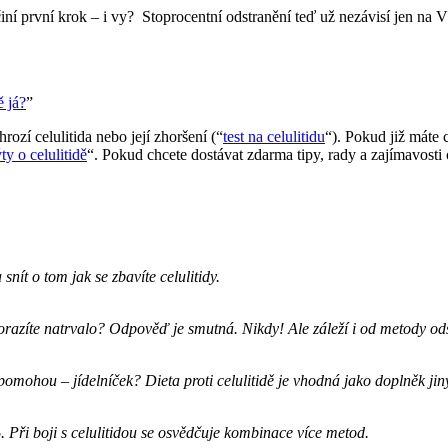
 učiní první krok – i vy? Stoprocentní odstranění teď už nezávisí jen n
ě já?
”
hrozí celulitida nebo její zhoršení (“
test na celulitidu
“). Pokud již máte ce
ty o celulitidě
“. Pokud chcete dostávat zdarma tipy, rady a zajímavosti 
nít o tom jak se zbavíte celulitidy.
orazíte natrvalo? Odpověď je smutná. Nikdy! Ale záleží i od metody odstr
omohou – jídelníček? Dieta proti celulitidě je vhodná jako doplněk ji
 Při boji s celulitidou se osvědčuje kombinace více metod.