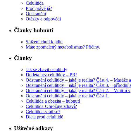
Celulitida
Proč právě já?
Odstranění
Otázky a odpovědi
Članky-hubnutí
Snížení chuti k jídlu
Máte zpomalený metabolismus? Příčiny.
Články
Jak se zbavit celulitidy
Do léta bez celulitidy – PR!
Odstranění celulitidy – jaká je realita? Část 4. – Masáže a
Odstranění celulitidy – jaká je realita? Část 3. – přírodní 
Odstranění celulitidy – jaká je realita? Část 2. – Vnitřní 
Odstranění celulitidy – jaká je realita? Část 1.
Celulitida a obezita – hubnutí
Celulitida-Ohrožuje zdraví?
Celulitida-vrátí se?
Dieta proti celulitidě
Užitečné odkazy