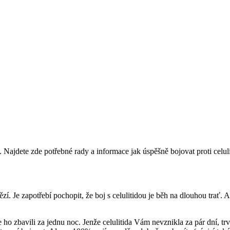
k. Najdete zde potřebné rady a informace jak úspěšně bojovat proti celuli
í. Je zapotřebí pochopit, že boj s celulitidou je běh na dlouhou trať. Al
 ho zbavili za jednu noc. Jenže celulitida Vám nevznikla za pár dní, trvá