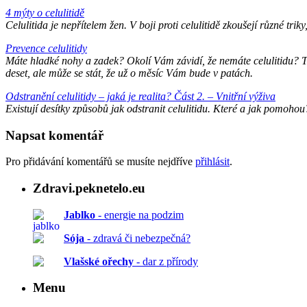
4 mýty o celulitidě
Celulitida je nepřítelem žen. V boji proti celulitidě zkoušejí různé tr
Prevence celulitidy
Máte hladké nohy a zadek? Okolí Vám závidí, že nemáte celulitidu? T
deset, ale může se stát, že už o měsíc Vám bude v patách.
Odstranění celulitidy – jaká je realita? Část 2. – Vnitřní výživa
Existují desítky způsobů jak odstranit celulitidu. Které a jak pomohou
Napsat komentář
Pro přidávání komentářů se musíte nejdříve
přihlásit
.
Zdravi.peknetelo.eu
Jablko
- energie na podzim
Sója
- zdravá či nebezpečná?
Vlašské ořechy
- dar z přírody
Menu