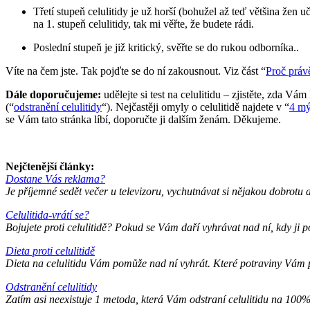
Třetí stupeň celulitidy je už horší (bohužel až teď většina žen
na 1. stupeň celulitidy, tak mi věřte, že budete rádi.
Poslední stupeň je již kritický, svěřte se do rukou odborníka..
Víte na čem jste. Tak pojďte se do ní zakousnout. Viz část “
Proč práv
Dále doporučujeme:
udělejte si test na celulitidu – zjistěte, zda Vám 
(“
odstranění celulitidy
“). Nejčastěji omyly o celulitidě najdete v “
4 mý
se Vám tato stránka líbí, doporučte ji dalším ženám. Děkujeme.
Nejčtenější články:
Dostane Vás reklama?
Je příjemné sedět večer u televizoru, vychutnávat si nějakou dobrotu a s
Celulitida-vrátí se?
Bojujete proti celulitidě? Pokud se Vám daří vyhrávat nad ní, kdy ji p
Dieta proti celulitidě
Dieta na celulitidu Vám pomůže nad ní vyhrát. Které potraviny Vám p
Odstranění celulitidy
Zatím asi neexistuje 1 metoda, která Vám odstraní celulitidu na 100%.