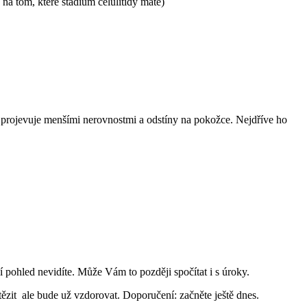
na tom, které stádium celulitidy máte)
se projevuje menšími nerovnostmi a odstíny na pokožce. Nejdříve ho
ní pohled nevidíte. Může Vám to později spočítat i s úroky.
ítězit ale bude už vzdorovat. Doporučení: začněte ještě dnes.