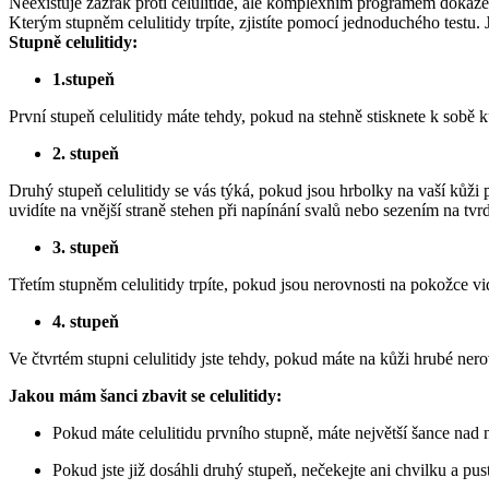
Neexistuje zázrak proti celulitidě, ale komplexním programem dokážete
Kterým stupněm celulitidy trpíte, zjistíte pomocí jednoduchého testu. Jd
Stupně celulitidy:
1.stupeň
První stupeň celulitidy máte tehdy, pokud na stehně stisknete k sobě
2. stupeň
Druhý stupeň celulitidy se vás týká, pokud jsou hrbolky na vaší kůži
uvidíte na vnější straně stehen při napínání svalů nebo sezením na tvr
3. stupeň
Třetím stupněm celulitidy trpíte, pokud jsou nerovnosti na pokožce vid
4. stupeň
Ve čtvrtém stupni celulitidy jste tehdy, pokud máte na kůži hrubé nero
Jakou mám šanci zbavit se celulitidy:
Pokud máte celulitidu prvního stupně, máte největší šance nad ní
Pokud jste již dosáhli druhý stupeň, nečekejte ani chvilku a pus