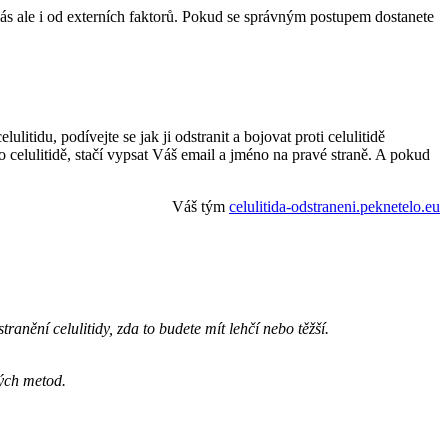
a Vás ale i od externích faktorů. Pokud se správným postupem dostanete
lulitidu, podívejte se jak ji odstranit a bojovat proti celulitidě
o celulitidě, stačí vypsat Váš email a jméno na pravé straně. A pokud
Váš tým
celulitida-odstraneni.peknetelo.eu
anění celulitidy, zda to budete mít lehčí nebo těžší.
ných metod.