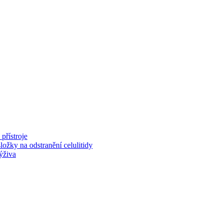
 přístroje
složky na odstranění celulitidy
výživa